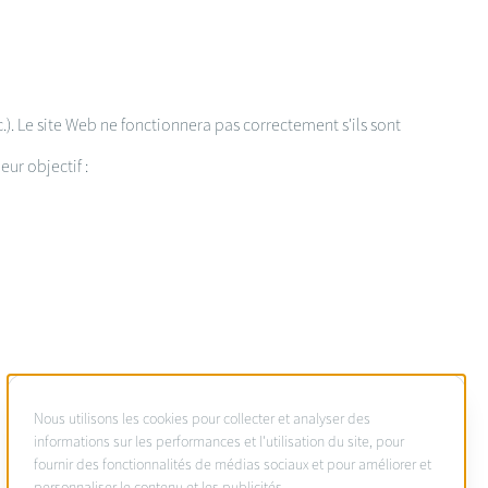
c.). Le site Web ne fonctionnera pas correctement s'ils sont
ur objectif :
À
Nous utilisons les cookies pour collecter et analyser des
propos
informations sur les performances et l'utilisation du site, pour
fournir des fonctionnalités de médias sociaux et pour améliorer et
des
personnaliser le contenu et les publicités.