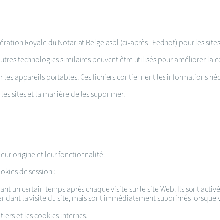
ération Royale du Notariat Belge asbl (ci-après : Fednot) pour les si
utres technologies similaires peuvent être utilisés pour améliorer la c
r les appareils portables. Ces fichiers contiennent les informations néc
les sites et la manière de les supprimer.
leur origine et leur fonctionnalité.
okies de session :
nt un certain temps après chaque visite sur le site Web. Ils sont activé
endant la visite du site, mais sont immédiatement supprimés lorsque vo
tiers et les cookies internes.